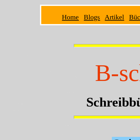
Home
Blogs
Artikel
Büc
B-sc
Schreibbü